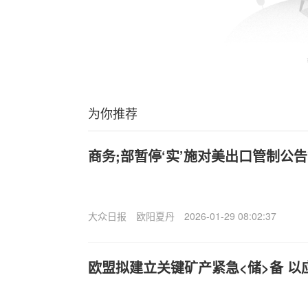
为你推荐
商务;部暂停‘实’施对美出口管制公
大众日报
欧阳夏丹
2026-01-29 08:02:37
欧盟拟建立关键矿产紧急<储>备 以