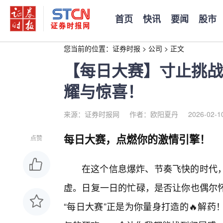
首页
快讯
要闻
股市
您当前的位置：
证券时报
>
公司
>
正文
【每日大赛】寸止挑战
耀与惊喜！
来源：证券时报网
作者：欧阳夏丹
2026-02-1
每日大赛，点燃你的激情引擎！
点赞
在这个信息爆炸、节奏飞快的时代，
虚。日复一日的忙碌，是否让你也偶尔
“每日大赛”正是为你量身打造的🔥解