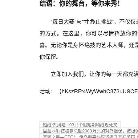
结语：你的舞台，等你来秀！
“每日大赛”与“寸😎止挑战”，不
的方式。在这里，你可以尽情释放你的
喜。无论你是身怀绝技的艺术大师，还
你保留。
立即加入我们，让你的每一天都充满
活动：【
hKszRFt4WyWwhC373uUSCF
短线防,风险 103只个股短期均线现死叉
显盈<科>技披露总额2000万元的对外担保，被
基辅之星—CEO!：俄乌和平协议将提升其在美国